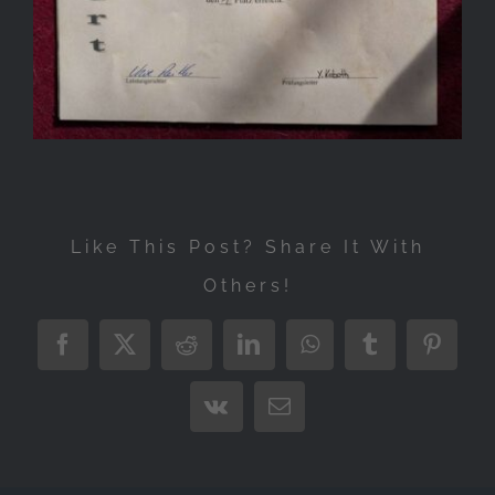
Like This Post? Share It With
Others!
Facebook
X
Reddit
LinkedIn
WhatsApp
Tumblr
Pintere
Vk
E-
Mail