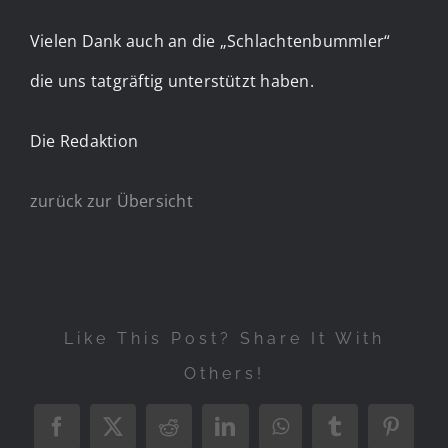
Vielen Dank auch an die „Schlachtenbummler“
die uns tatgräftig unterstützt haben.
Die Redaktion
zurück zur Übersicht
Like This Post? Share It With
Others!
Facebook
X
Reddit
LinkedIn
WhatsApp
Tumblr
Pintere