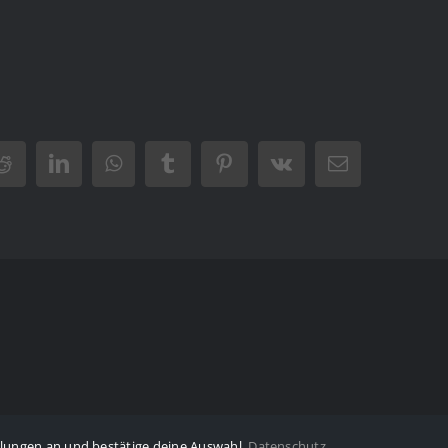
Reddit
LinkedIn
WhatsApp
Tumblr
Pinterest
Vk
E-
Mail
llungen an und bestätige deine Auswahl.
Datenschutz