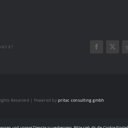
hers!
Facebook
X
Rights Reserved | Powered by
pritac consulting gmbh
en und unsere Dienste zu verbessern. Bitte sieh dir die Cookie-Einste